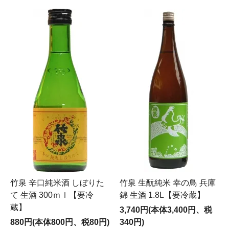
竹泉 辛口純米酒 しぼりた
竹泉 生酛純米 幸の鳥 兵庫
て 生酒 300ｍｌ【要冷
錦 生酒 1.8L【要冷蔵】
蔵】
3,740円(本体3,400円、税
880円(本体800円、税80円)
340円)