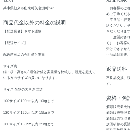
兵庫県朝来市山東町矢名瀬町545
・お客様のご
めご了承くだ
・不良品・誤
商品代金以外の料金の説明
絡ください。
【配送業者】ヤマト運輸
きなくなりま
・一度開封さ
【配送サイズ】
く）、お客様
受けできませ
配送箱三辺の合計値と重量
※商品到着後
サイズ表
返品送料
縦・横・高さの3辺合計値と実重量を比較し、規定を超えて
いる方のサイズの扱いになります。
不良品交換、
す。
サイズ 荷物の大きさ 重さ
資格・免
100サイズ 100cm以内 10kgまで
酒類販売業免
120サイズ 120cm以内 15kgまで
酒類販売管理
酒類販売管理者
160サイズ 160cm以内 25kgまで
次回研修の受講