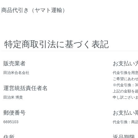
商品代引き（ヤマト運輸）
特定商取引法に基づく表記
販売業者
お支払い
田治米合名会社
代金引換を用
ご希望にあわ
※代金引換：3
運営統括責任者名
上記の金額を
田治米 博貴
申し訳ござい
郵便番号
お支払い
6695103
代金引換：商
住所
返品期限