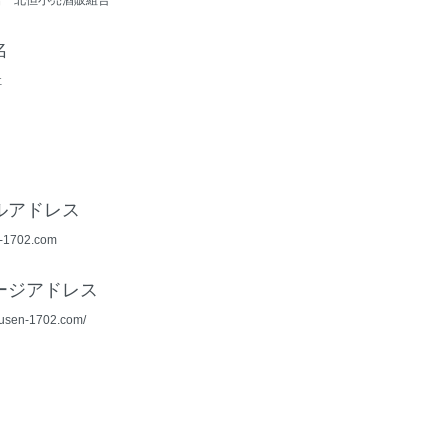
名 北但小売酒販組合
名
社
ルアドレス
n-1702.com
ージアドレス
ikusen-1702.com/