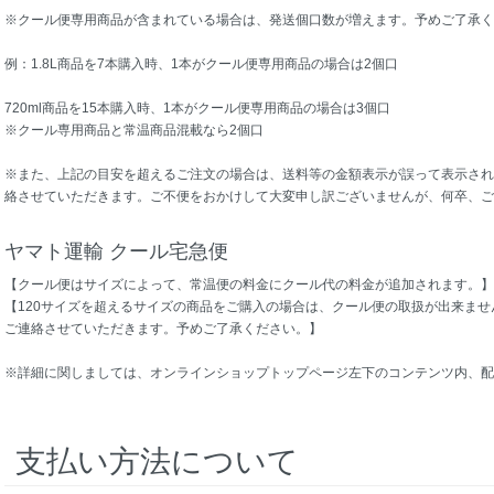
※クール便専用商品が含まれている場合は、発送個口数が増えます。予めご了承く
例：1.8L商品を7本購入時、1本がクール便専用商品の場合は2個口
720ml商品を15本購入時、1本がクール便専用商品の場合は3個口
※クール専用商品と常温商品混載なら2個口
※また、上記の目安を超えるご注文の場合は、送料等の金額表示が誤って表示され
絡させていただきます。ご不便をおかけして大変申し訳ございませんが、何卒、
ヤマト運輸 クール宅急便
【クール便はサイズによって、常温便の料金にクール代の料金が追加されます。】
【120サイズを超えるサイズの商品をご購入の場合は、クール便の取扱が出来ま
ご連絡させていただきます。予めご了承ください。】
※詳細に関しましては、オンラインショップトップページ左下のコンテンツ内、
支払い方法について