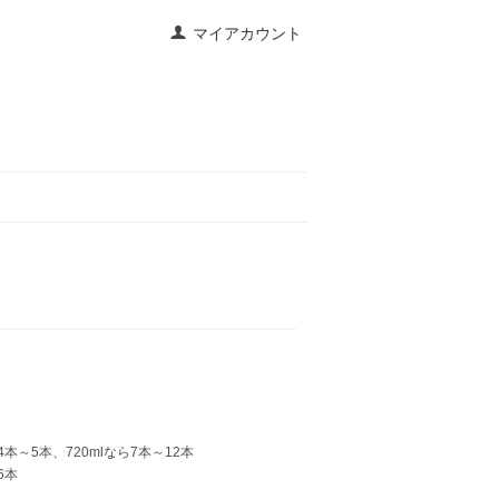
マイアカウント
本～5本、720mlなら7本～12本
6本