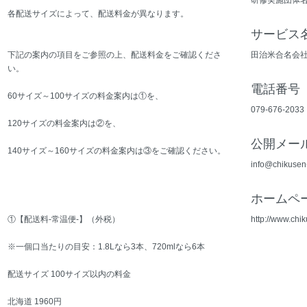
研修実施団体
各配送サイズによって、配送料金が異なります。
サービス
下記の案内の項目をご参照の上、配送料金をご確認くださ
田治米合名会
い。
電話番号
60サイズ～100サイズの料金案内は①を、
079-676-2033
120サイズの料金案内は②を、
公開メー
140サイズ～160サイズの料金案内は③をご確認ください。
info@chikuse
ホームペ
①【配送料-常温便-】（外税）
http://www.ch
※一個口当たりの目安：1.8Lなら3本、720mlなら6本
配送サイズ 100サイズ以内の料金
北海道 1960円