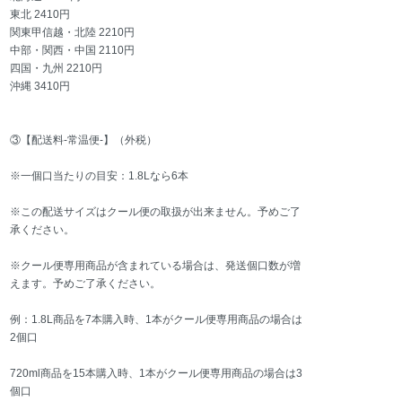
東北 2410円
関東甲信越・北陸 2210円
中部・関西・中国 2110円
四国・九州 2210円
沖縄 3410円
③【配送料-常温便-】（外税）
※一個口当たりの目安：1.8Lなら6本
※この配送サイズはクール便の取扱が出来ません。予めご了
承ください。
※クール便専用商品が含まれている場合は、発送個口数が増
えます。予めご了承ください。
例：1.8L商品を7本購入時、1本がクール便専用商品の場合は
2個口
720ml商品を15本購入時、1本がクール便専用商品の場合は3
個口