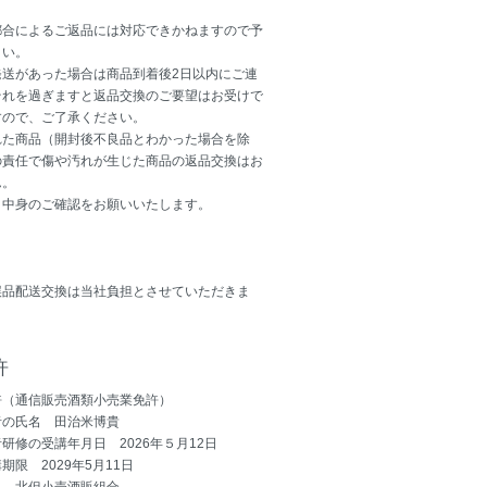
都合によるご返品には対応できかねますので予
さい。
発送があった場合は商品到着後2日以内にご連
それを過ぎますと返品交換のご要望はお受けで
すので、ご了承ください。
れた商品（開封後不良品とわかった場合を除
の責任で傷や汚れが生じた商品の返品交換はお
ん。
、中身のご確認をお願いいたします。
誤品配送交換は当社負担とさせていただきま
許
許（通信販売酒類小売業免許）
者の氏名 田治米博貴
研修の受講年月日 2026年５月12日
期限 2029年5月11日